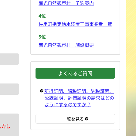
南光自然観察村 予約案内
4位
佐用町指定給水装置工事事業者一覧
5位
南光自然観察村 施設概要
よくあるご質問
所得証明、課税証明、納税証明、
公課証明、評価証明の請求はどの
ようにするのですか？
一覧を見る
入力し