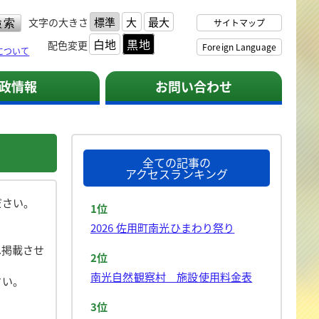
標準
大
最大
文字の大きさ
サイトマップ
白地
黒地
配色変更
Foreign Language
について
政情報
お問い合わせ
全ての記事の
アクセスランキング
ださい。
1位
2026 佐用町南光ひまわり祭り
へ掲載させ
2位
南光自然観察村 施設使用料金表
さい。
3位