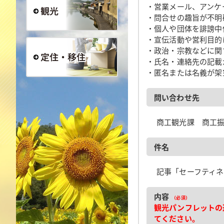
・営業メール、アンケ
・問合せの趣旨が不明
・個人や団体を誹謗中
観光
・宣伝活動や営利目的
・政治・宗教などに関
・氏名・連絡先の記載
・匿名または名義が架
定住・移住
問い合わせ先
商工観光課 商工
件名
記事「セーフティネ
内容
（必須）
観光パンフレットの
てください。