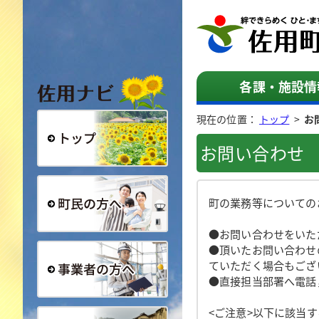
佐用ナビ
各課・施設情
現在の位置：
トップ
>
お
お問い合わせ
総合トップ
町の業務等についての
●お問い合わせをいた
町民の方へ
●頂いたお問い合わせ
ていただく場合もござ
●直接担当部署へ電話
事業者の方へ
<ご注意>以下に該当