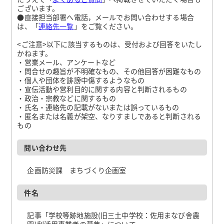
ございます。
●直接担当部署へ電話，メールでお問い合わせする場合
は、「
連絡先一覧
」をご覧ください。
<ご注意>以下に該当するものは、受付および回答をいたし
かねます。
・営業メール、アンケートなど
・問合せの趣旨が不明確なもの、その他回答が困難なもの
・個人や団体を誹謗中傷するようなもの
・宣伝活動や営利目的に関する内容と判断されるもの
・政治・宗教などに関するもの
・氏名・連絡先の記載がないまたは誤っているもの
・匿名または名義が架空、なりすましであると判断される
もの
問い合わせ先
企画防災課 まちづくり企画室
件名
記事「学校等跡地施設(旧三土中学校：佐用まなび舎農
園)利活用事業者の募集」について