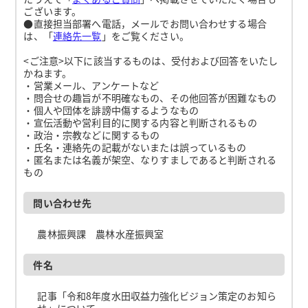
ございます。
●直接担当部署へ電話，メールでお問い合わせする場合
は、「
連絡先一覧
」をご覧ください。
<ご注意>以下に該当するものは、受付および回答をいたし
かねます。
・営業メール、アンケートなど
・問合せの趣旨が不明確なもの、その他回答が困難なもの
・個人や団体を誹謗中傷するようなもの
・宣伝活動や営利目的に関する内容と判断されるもの
・政治・宗教などに関するもの
・氏名・連絡先の記載がないまたは誤っているもの
・匿名または名義が架空、なりすましであると判断される
もの
問い合わせ先
農林振興課 農林水産振興室
件名
記事「令和8年度水田収益力強化ビジョン策定のお知ら
せ」について