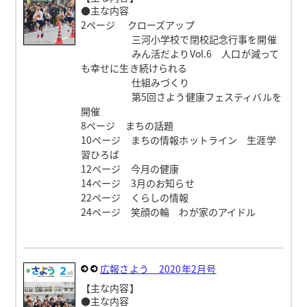
●主な内容
2ページ クローズアップ
三河小学校で閉校記念行事を開催
みん活だよりVol.6 人口が減って
も幸せに生き続けられる
仕組みづくり
第5回さよう健康フェスティバルを
開催
8ページ まちの話題
10ページ まちの情報ホットライン 生涯学
習ひろば
12ページ 今月の健康
14ページ 3月のお知らせ
22ページ くらしの情報
24ページ 笑顔の輪 わが家のアイドル
広報さよう 2020年2月号
【主な内容】
●主な内容