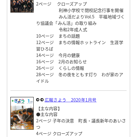
2ページ クローズアップ
利神小学校で閉校記念行事を開催
みん活だよりVol.5 平福地域づく
り協議会「みん活」の取り組み
令和2年成人式
10ページ まちの話題
12ページ まちの情報ホットライン 生涯学
習ひろば
14ページ 今月の健康
16ページ 2月のお知らせ
26ページ くらしの情報
28ページ 冬の夜をともす灯り わが家のア
イドル
広報さよう 2020年1月号
【主な内容】
●主な内容
2ページ 子年の決意 町長・議長新年のあいさ
つ
4ページ クローズアップ