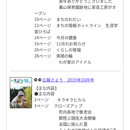
長年ありがとうございました
幕山保育園跡地に家具工房がオ
ープン
10ページ まちのわだい
12ページ まちの情報ホットライン 生涯学
習ひろば
14ページ 今月の健康
16ページ 11月のお知らせ
26ページ くらしの情報
28ページ 笑顔の輪
わが家のアイドル
広報さよう 2019年10月号
【主な内容】
●主な内容
2ページ キラキラヒカル
3ページ クローズアップ
町内各地で敬老会
郡陸上競技大会開催
全国に挑んだ夏
みんなの“地域づくり協議会”活