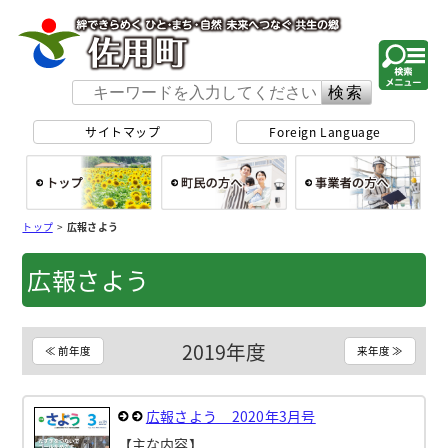
佐用町 公式ホー
サイトマップ
Foreign Language
総合トップ
町民の方へ
事
トップ
>
広報さよう
広報さよう
2019年度
≪ 前年度
来年度 ≫
広報さよう 2020年3月号
【主な内容】