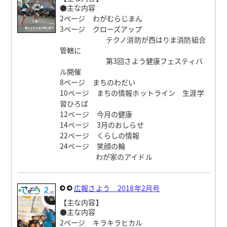
●主な内容
2ページ わがむらじまん
3ページ クローズアップ
テクノ消防が西はりま消防組合
管轄に
第3回さよう健康フェスティバ
ル開催
8ページ まちのわだい
10ページ まちの情報ホットライン 生涯学
習ひろば
12ページ 今月の健康
14ページ 3月のおしらせ
22ページ くらしの情報
24ページ 笑顔の輪
わが家のアイドル
広報さよう 2018年2月号
【主な内容】
●主な内容
2ページ キラキラヒカル