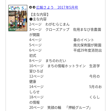
広報さよう 2017年5月号
【主な内容】
●主な内容
2ページ わがむらじまん
3ページ クローズアップ 佐用まなび舎農園
が開園
4ページ 春のイベント
5ページ 南光保育園が開園
6ページ 平成29年度消防出
初式
8ページ まちのわだい
10ページ まちの情報ホットライン 生涯学
習ひろば
12ページ 今月の
健康
14ページ 5月のお
しらせ
18ページ くらし
の情報
20ページ 笑顔の輪 「押絵グループ」