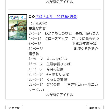
わが家のアイドル
広報さよう 2017年4月号
【主な内容】
●主な内容
2ページ わがまちこのひと 長谷川博行さん
4ページ クローズアップ さように暮らそう
8ページ 平成29年度予算
12ページ 地域ぐるみで介
護予防
14ページ まちのわだい
16ページ 生涯学習ひろば
18ページ 今月の健康
20ページ 4月のおしらせ
26ページ くらしの情報
28ページ 笑顔の輪 「三方里山ハーモニカ
サークル」
わが家のアイドル
≪ 前年度
来年度 ≫