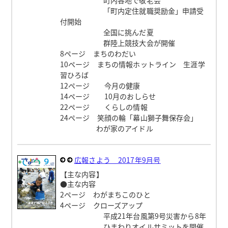
「町内定住就職奨励金」申請受
付開始
全国に挑んだ夏
群陸上競技大会が開催
8ページ まちのわだい
10ページ まちの情報ホットライン 生涯学
習ひろば
12ページ 今月の健康
14ページ 10月のおしらせ
22ページ くらしの情報
24ページ 笑顔の輪「幕山獅子舞保存会」
わが家のアイドル
広報さよう 2017年9月号
【主な内容】
●主な内容
2ページ わがまちこのひと
4ページ クローズアップ
平成21年台風第9号災害から8年
ひまわりオイルサミットを開催