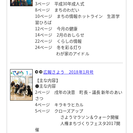
3ページ 平成30年成人式
8ページ まちのわだい
10ページ まちの情報ホットライン 生涯学
習ひろば
12ページ 今月の健康
14ページ 2月のおしらせ
22ページ くらしの情報
24ページ 冬を彩る灯り
わが家のアイドル
広報さよう 2018年1月号
【主な内容】
●主な内容
2ページ 戌年の決意 町長・議長 新年のあい
さつ
4ページ キラキラヒカル
5ページ クローズアップ
さようマラソン＆ウォーク開催
人権まちづくりフェスタ2017開
催