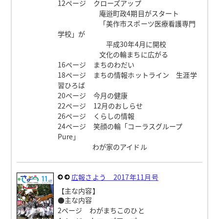
12ページ クローズアップ
庵逧町政4期目がスタート
「美作市スポーツ医療看護専門
学校」が
平成30年4月に開校
文化の輪まちに広がる
16ページ まちのわだい
18ページ まちの情報ホットライン 生涯学
習ひろば
20ページ 今月の健康
22ページ 12月のおしらせ
26ページ くらしの情報
24ページ 笑顔の輪「コーラスグループ
Pure」
わが家のアイドル
広報さよう 2017年11月号
【主な内容】
●主な内容
2ページ わがまちこのひと