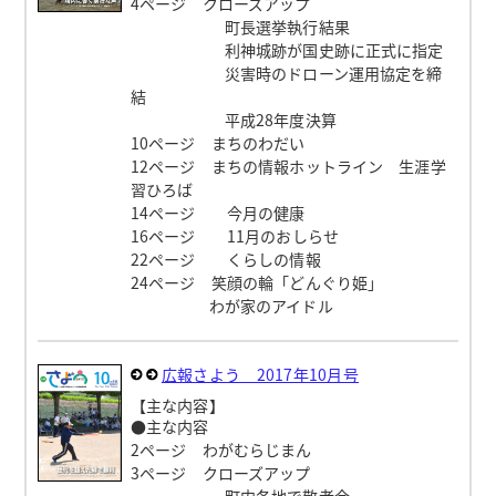
4ページ クローズアップ
町長選挙執行結果
利神城跡が国史跡に正式に指定
災害時のドローン運用協定を締
結
平成28年度決算
10ページ まちのわだい
12ページ まちの情報ホットライン 生涯学
習ひろば
14ページ 今月の健康
16ページ 11月のおしらせ
22ページ くらしの情報
24ページ 笑顔の輪「どんぐり姫」
わが家のアイドル
広報さよう 2017年10月号
【主な内容】
●主な内容
2ページ わがむらじまん
3ページ クローズアップ
町内各地で敬老会