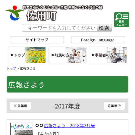
佐用町 公式ホー
サイトマップ
Foreign Language
総合トップ
町民の方へ
事
トップ
>
広報さよう
広報さよう
2017年度
≪ 前年度
来年度 ≫
広報さよう 2018年3月号
【主な内容】