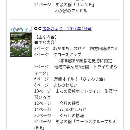
24ページ 笑顔の輪「ＪＵＮＫ」
わが家のアイドル
広報さよう 2017年7月号
【主な内容】
●主な内容
2ページ わがまちこのひと 四方田康次さん
4ページ クローズアップ
利神城跡が国指定史跡に内定
5ページ 地域で学んだ5日間「トライやるウ
ィーク」
6ページ 万能オイル！「ひまわり油」
8ページ まちのわだい
10ページ まちの情報ホットライン 生涯学
習ひろば
12ページ 今月の健康
14ページ 7月のおしらせ
22ページ くらしの情報
24ページ 笑顔の輪「コーラスグループたん
ぽぽ」