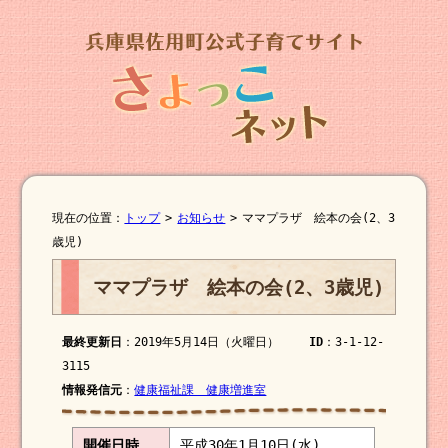
現在の位置：
トップ
>
お知らせ
>
ママプラザ 絵本の会(2、3
歳児)
ママプラザ 絵本の会(2、3歳児)
最終更新日
：2019年5月14日（火曜日）
ID
：3-1-12-
3115
情報発信元
：
健康福祉課 健康増進室
開催日時
平成30年1月10日(水)