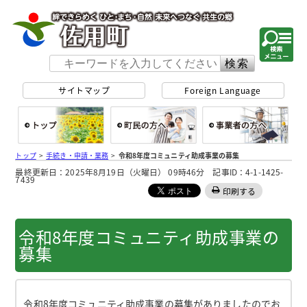
佐用町 公式ホー
サイトマップ
Foreign Language
総合トップ
町民の方へ
事
トップ
>
手続き・申請・業務
>
令和8年度コミュニティ助成事業の募集
最終更新日：2025年8月19日（火曜日） 09時46分 記事ID：4-1-1425-
7439
印刷する
令和8年度コミュニティ助成事業の
募集
令和8年度コミュニティ助成事業の募集がありましたのでお