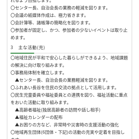
れるよう目指します。
〇センター長、自治会長の業務の軽減を図ります。
〇会議の紙媒体作成は、極力省きます。
〇会計簿等、諸帳簿の簡略化を図ります。
〇参加者が固定し、かつ、参加者の少ないイベントは取り止
めます。
3 主な活動(充)
〇地域住民が平和で安心した暮らしができるよう、地域課題
の解決に向け取り組みます。
〇事務局体制を確立します。
▲センター長、自治会長の業務軽減を図ります。
〇ふれあい長谷を住民の交流の拠点として活用します。
〇民生児童委員や福祉委員との連携を図り、福祉活動に重点
をおいた活動に取り組みます。
▲高齢者福祉(独居高齢者の訪問や話し相手)
▲福祉カレンダーの配布
▲お困りの方など、非常時や災害時の支援活動の強化
〇地域再生団体(6団体・下記)の活動の充実や定着を目指し