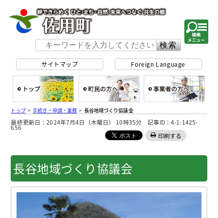
佐用町 公式ホー
サイトマップ
Foreign Language
総合トップ
町民の方へ
事
トップ
>
手続き・申請・業務
>
長谷地域づくり協議会
最終更新日：2024年7月4日（木曜日） 10時35分 記事ID：4-1-1425-
656
印刷する
長谷地域づくり協議会