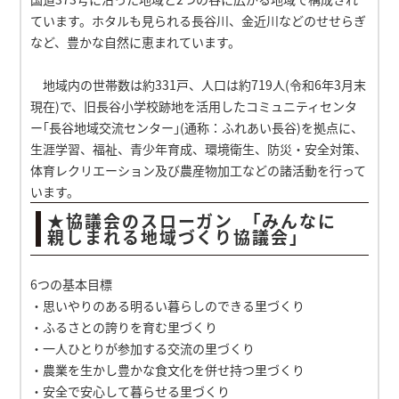
ています。ホタルも見られる長谷川、金近川などのせせらぎ
など、豊かな自然に恵まれています。
地域内の世帯数は約331戸、人口は約719人(令和6年3月末
現在)で、旧長谷小学校跡地を活用したコミュニティセンタ
ー｢長谷地域交流センター｣(通称：ふれあい長谷)を拠点に、
生涯学習、福祉、青少年育成、環境衛生、防災・安全対策、
体育レクリエーション及び農産物加工などの諸活動を行って
います。
★協議会のスローガン ｢みんなに
親しまれる地域づくり協議会｣
6つの基本目標
・思いやりのある明るい暮らしのできる里づくり
・ふるさとの誇りを育む里づくり
・一人ひとりが参加する交流の里づくり
・農業を生かし豊かな食文化を併せ持つ里づくり
・安全で安心して暮らせる里づくり