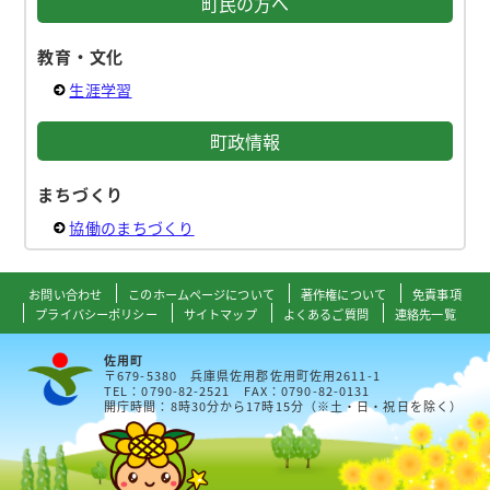
町民の方へ
教育・文化
生涯学習
町政情報
まちづくり
協働のまちづくり
お問い合わせ
このホームページについて
著作権について
免責事項
プライバシーポリシー
サイトマップ
よくあるご質問
連絡先一覧
佐用町
〒679-5380 兵庫県佐用郡佐用町佐用2611-1
TEL：0790-82-2521 FAX：0790-82-0131
開庁時間：8時30分から17時15分（※土・日・祝日を除く）