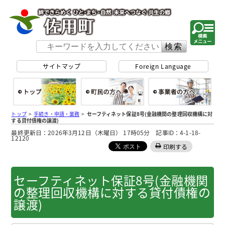
佐用町 公式ホー
サイトマップ
Foreign Language
総合トップ
町民の方へ
事
トップ
>
手続き・申請・業務
>
セーフティネット保証8号(金融機関の整理回収機構に対
する貸付債権の譲渡)
最終更新日：2026年3月12日（木曜日） 17時05分 記事ID：4-1-18-
12120
印刷する
セーフティネット保証8号(金融機関
の整理回収機構に対する貸付債権の
譲渡)