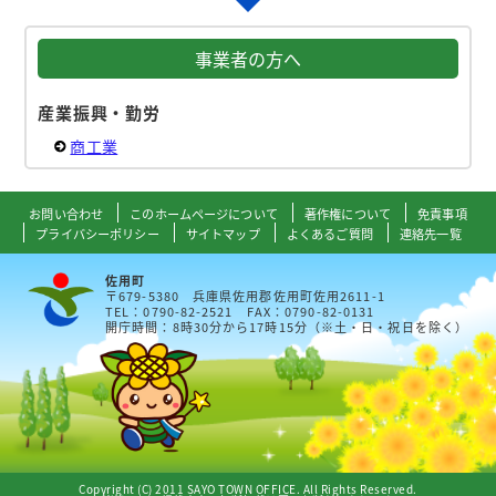
事業者の方へ
産業振興・勤労
商工業
お問い合わせ
このホームページについて
著作権について
免責事項
プライバシーポリシー
サイトマップ
よくあるご質問
連絡先一覧
佐用町
〒679-5380 兵庫県佐用郡佐用町佐用2611-1
TEL：0790-82-2521 FAX：0790-82-0131
開庁時間：8時30分から17時15分（※土・日・祝日を除く）
Copyright (C) 2011 SAYO TOWN OFFICE. All Rights Reserved.