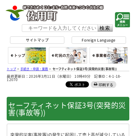
佐用町 公式ホー
サイトマップ
Foreign Language
総合トップ
町民の方へ
事
トップ
>
手続き・申請・業務
>
セーフティネット保証3号(突発的災害(事故等))
最終更新日：2026年3月11日（水曜日） 10時49分 記事ID：4-1-18-
12070
印刷する
セーフティネット保証3号(突発的災
害(事故等))
突発的災害(事故等)の発生に起因して売上高が減少している