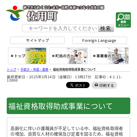
佐用町 公式ホー
サイトマップ
Foreign Language
総合トップ
町民の方へ
事
トップ
>
手続き・申請・業務
>
福祉資格取得助成事業について
最終更新日：2025年3月14日（金曜日） 13時27分 記事ID：4-1-11-
10866
印刷する
福祉資格取得助成事業について
高齢化に伴い介護職員が不足している中、福祉資格取得者
の増加、良質な人材の確保及び定着を図るため、福祉資格