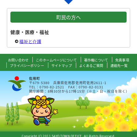
町民の方へ
健康・医療・福祉
福祉と介護
お問い合わせ
このホームページについて
著作権について
免責事項
プライバシーポリシー
サイトマップ
よくあるご質問
連絡先一覧
佐用町
〒679-5380 兵庫県佐用郡佐用町佐用2611-1
TEL：0790-82-2521 FAX：0790-82-0131
開庁時間：8時30分から17時15分（※土・日・祝日を除く）
Copyright (C) 2011 SAYO TOWN OFFICE. All Rights Reserved.