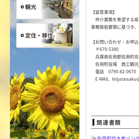
【留意事項】
仲介業務を希望する県
観光
事務取扱要領に基づき、
【お問い合わせ・お申込
〒679-5380
定住・移住
兵庫県佐用郡佐用町佐用
佐用町役場 商工観光
電話 0790-82-0670 
E-MAIL teijutaisaku@
関連書類
佐用町空き家バンク事