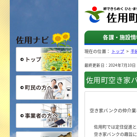
佐用ナビ
各課・施設情
現在の位置：
トップ
>
手
最終更新日：2024年7月10日（水
総合トップ
佐用町空き家
町民の方へ
空き家バンクの仲介業
佐用町では定住促進と
事業者の方へ
空き家バンクの趣旨に