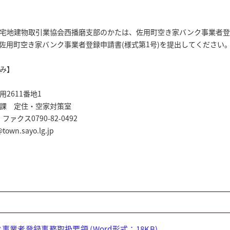
宅地建物取引業協会西播磨支部のかたは、佐用町空き家バンク事業者登
佐用町空き家バンク事業者登録申請書(様式第1号)を提出してください
み】
2611番地1
課 定住・空家対策室
ファクス0790-82-0492
town.sayo.lg.jp
業者登録事務取扱要領 (Word形式：18KB)