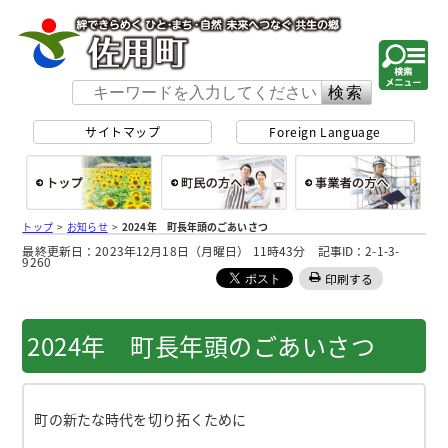
佐用町 公式ホー
サイトマップ
Foreign Language
総合トップ
町民の方へ
事
トップ
>
お知らせ
>
2024年 町長年頭のごあいさつ
最終更新日：2023年12月18日（月曜日） 11時43分 記事ID：2-1-3-
9260
印刷する
2024年 町長年頭のごあいさつ
町の新たな時代を切り拓くために