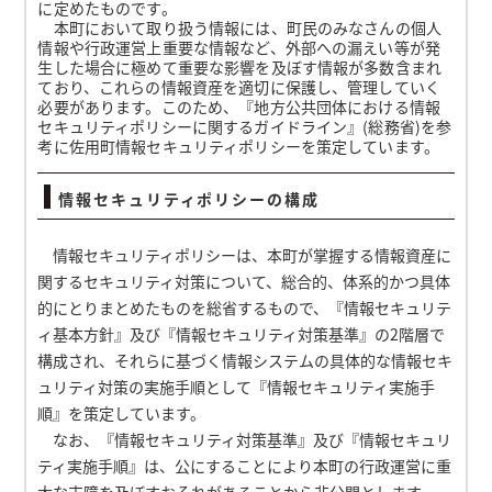
に定めたものです。
本町において取り扱う情報には、町民のみなさんの個人
情報や行政運営上重要な情報など、外部への漏えい等が発
生した場合に極めて重要な影響を及ぼす情報が多数含まれ
ており、これらの情報資産を適切に保護し、管理していく
必要があります。このため、『地方公共団体における情報
セキュリティポリシーに関するガイドライン』(総務省)を参
考に佐用町情報セキュリティポリシーを策定しています。
情報セキュリティポリシーの構成
情報セキュリティポリシーは、本町が掌握する情報資産に
関するセキュリティ対策について、総合的、体系的かつ具体
的にとりまとめたものを総省するもので、『情報セキュリテ
ィ基本方針』及び『情報セキュリティ対策基準』の2階層で
構成され、それらに基づく情報システムの具体的な情報セキ
ュリティ対策の実施手順として『情報セキュリティ実施手
順』を策定しています。
なお、『情報セキュリティ対策基準』及び『情報セキュリ
ティ実施手順』は、公にすることにより本町の行政運営に重
大な支障を及ぼすおそれがあることから非公開とします。