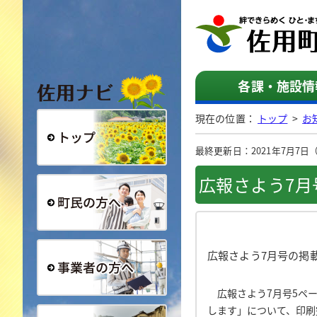
佐用ナビ
各課・施設情
現在の位置：
トップ
>
お
最終更新日：2021年7月7日（水
総合トップ
広報さよう7月
町民の方へ
広報さよう7月号の掲
広報さよう7月号5ペー
事業者の方へ
します」について、印刷