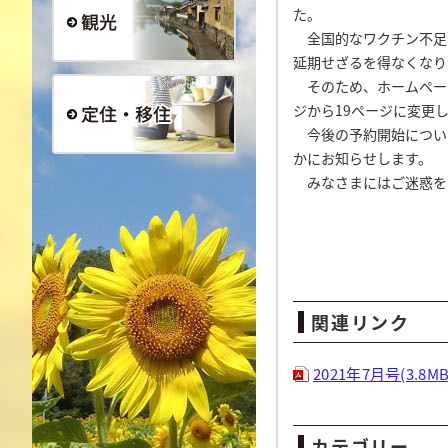
た。
全国的なワクチン不足に
延期せざるを得なくなり
観光
そのため、ホームページ
ジから19ページに変更
今後の予約開始につい
かにお知らせします。
定住・移住
みなさまにはご迷惑を
関連リンク
2021年7月号(3.8MB
カテゴリー