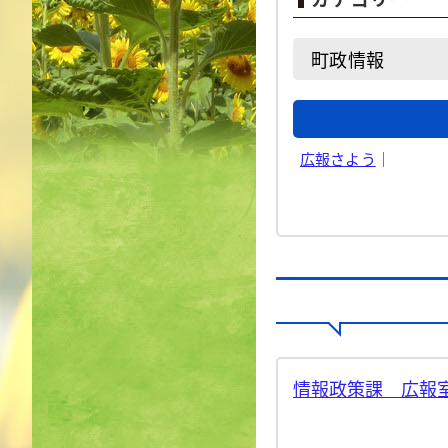
町政情報
広報さよう
｜
情報政策課 広報室