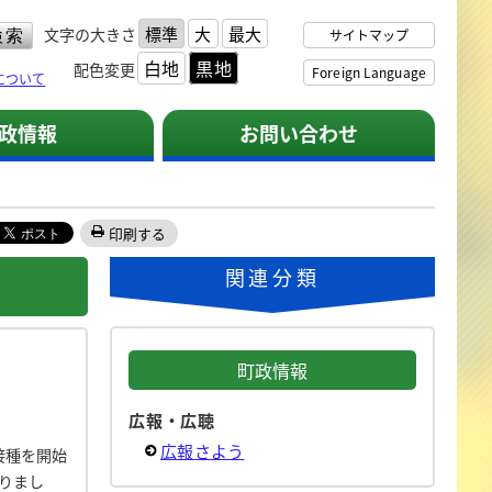
標準
大
最大
文字の大きさ
サイトマップ
白地
黒地
配色変更
Foreign Language
について
政情報
お問い合わせ
印刷する
関連分類
町政情報
広報・広聴
広報さよう
接種を開始
りまし