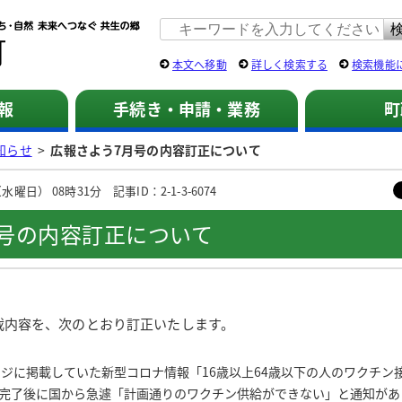
佐用町 公式ホームページ
本文へ移動
詳しく検索する
検索機能
報
手続き・申請・業務
町
知らせ
>
広報さよう7月号の内容訂正について
曜日） 08時31分 記事ID：2-1-3-6074
号の内容訂正について
載内容を、次のとおり訂正いたします。
ジに掲載していた新型コロナ情報「16歳以上64歳以下の人のワクチン
完了後に国から急遽「計画通りのワクチン供給ができない」と通知があ