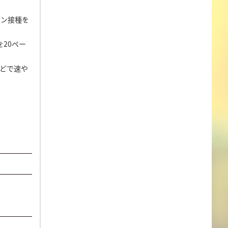
チン接種を
20ペー
どで速や