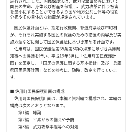
施行されました。国民保護法は、武力攻撃事態等において
国民の生命、身体及び財産を保護し、武力攻撃に伴う被害
を最小にすることができるよう国や地方公共団体等の役割
分担やその具体的な措置が規定されています。
国民保護計画とは、指定行政機関、都道府県及び市町村
が、それぞれ実施する国民の保護のための措置の内容及び実
施方法などに関して国民保護法に基づき定める計画です。
佐用町は、国民保護法第35条第5項の規定に基づき兵庫県
知事への協議を行い、平成19年3月に「佐用町国民保護計
画」を策定し、「国民の保護に関する基本指針」及び「兵庫
県国民保護計画」などを参考に、随時、改定を行っていま
す。
■ 佐用町国民保護計画の構成
佐用町国民保護計画は、本編と資料編で構成され、本編の
構成は次のとおりとなります。
第1編 総論
第2編 平素からの備えや予防
第3編 武力攻撃事態等への対処