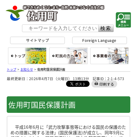
佐用町 公式ホー
サイトマップ
Foreign Language
総合トップ
町民の方へ
事
トップ
>
お知らせ
>
佐用町国民保護計画
最終更新日：2026年4月7日（火曜日） 13時13分 記事ID：2-1-4-573
印刷する
佐用町国民保護計画
平成16年6月に「武力攻撃事態等における国民の保護のた
めの措置に関する法律」(国民保護法)が成立し、同年9月に