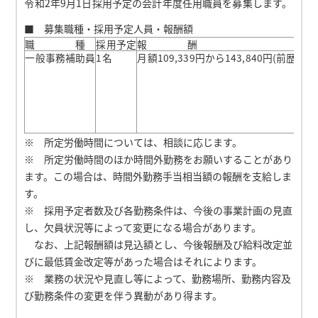
令和2年9月1日採用予定の会計年度任用職員を募集します。
■ 募集職種・採用予定人員・報酬額
職 種
採用予定
報 酬
一般事務補助員
1名
月額109,339円から143,840円(前歴換
※ 所定労働時間については、相談に応じます。
※ 所定労働時間のほか時間外勤務をお願いすることがあり
ます。この場合は、時間外勤務手当相当額の報酬を支給しま
す。
※ 採用予定者数及び各勤務条件は、今後の事業計画の見直
し、欠員状況等によって変更になる場合があります。
なお、上記報酬額は見込額とし、今後報酬及び給料改定並
びに最低賃金改定等があった場合はそれによります。
※ 業務の状況や見直し等によって、勤務場所、勤務内容及
び勤務条件の変更を伴う異動があり得ます。