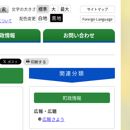
標準
大
最大
文字の大きさ
サイトマップ
白地
黒地
配色変更
Foreign Language
について
政情報
お問い合わせ
印刷する
関連分類
町政情報
広報・広聴
広報さよう