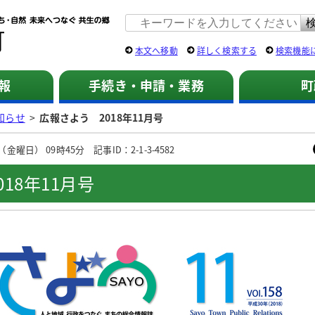
佐用町 公式ホームページ
本文へ移動
詳しく検索する
検索機能
報
手続き・申請・業務
町
知らせ
>
広報さよう 2018年11月号
金曜日） 09時45分 記事ID：2-1-3-4582
18年11月号