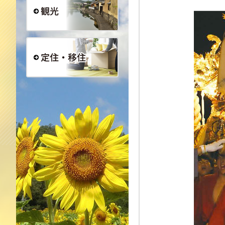
観光
定住・移住