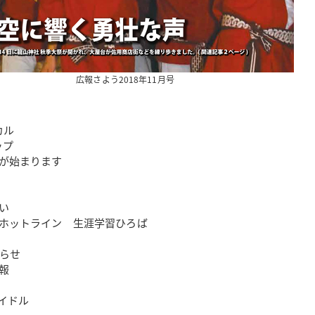
広報さよう2018年11月号
カル
ップ
が始まります
い
報ホットライン 生涯学習ひろば
しらせ
報
ドル