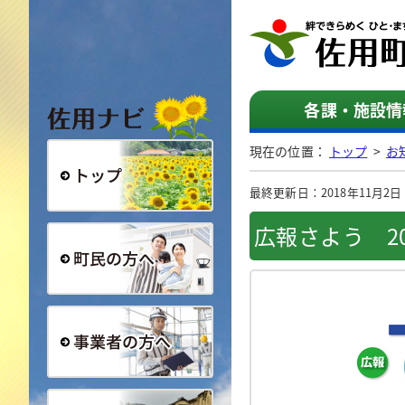
佐用ナビ
各課・施設情
現在の位置：
トップ
>
お
最終更新日：2018年11月2日（
総合トップ
広報さよう 20
町民の方へ
事業者の方へ