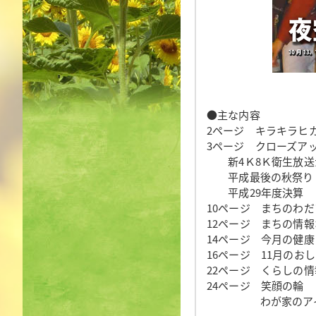
●主な内容
2ページ キラキラヒ
3ページ クローズア
新4Ｋ8Ｋ衛生放送
平成最後の秋祭り
平成29年度決算
10ページ まちのわだ
12ページ まちの情
14ページ 今月の健康
16ページ 11月のお
22ページ くらしの情
24ページ 笑顔の輪
わが家のアイ