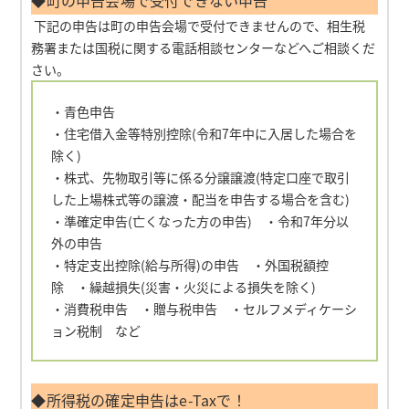
◆町の申告会場で受付できない申告
下記の申告は町の申告会場で受付できませんので、相生税
務署または国税に関する電話相談センターなどへご相談くだ
さい。
・青色申告
・住宅借入金等特別控除(令和7年中に入居した場合を
除く)
・株式、先物取引等に係る分譲譲渡(特定口座で取引
した上場株式等の譲渡・配当を申告する場合を含む)
・準確定申告(亡くなった方の申告) ・令和7年分以
外の申告
・特定支出控除(給与所得)の申告 ・外国税額控
除 ・繰越損失(災害・火災による損失を除く)
・消費税申告 ・贈与税申告 ・セルフメディケーシ
ョン税制 など
◆所得税の確定申告はe-Taxで！