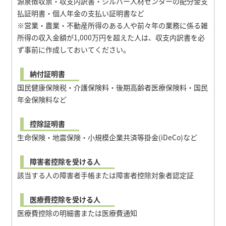
源泉徴収票・収支内訳書・シルバー人材センターの配分金支
払証明書・個人年金の支払い証明書など
※営業・農業・不動産所得のある人や前々年の業務に係る雑
所得の収入金額が1,000万円を超えた人は、収支内訳書を必
ず事前に作成しておいてください。
納付証明書
国民健康保険税・介護保険料・後期高齢者医療保険料・国民
年金保険料など
控除証明書
生命保険・地震保険・小規模企業共済等掛金(iDeCo)など
障害者控除を受ける人
該当する人の障害者手帳または障害者控除対象者認定証
医療費控除を受ける人
医療費控除の明細書または医療費通知