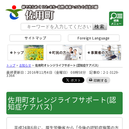
佐用町 公式ホー
サイトマップ
Foreign Language
総合トップ
町民の方へ
事
トップ
>
お知らせ
>
佐用町オレンジライフサポート(認知症ケアパス)
最終更新日：2016年11月4日（金曜日） 08時58分 記事ID：2-1-3129-
3364
印刷する
佐用町オレンジライフサポート(認
知症ケアパス)
平成24年6月に、厚生労働省から「今後の認知症施策の方