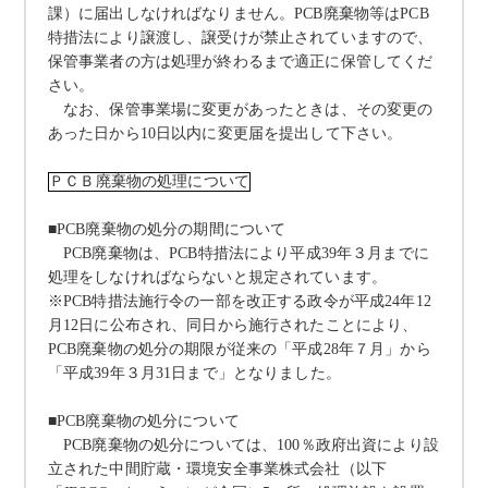
課）に届出しなければなりません。
PCB
廃棄物等は
PCB
特措法により譲渡し、譲受けが禁止されていますので、
保管事業者の方は処理が終わるまで適正に保管してくだ
さい。
なお、保管事業場に変更があったときは、その変更の
あった日から
10
日以内に変更届を提出して下さい。
ＰＣＢ廃棄物の処理について
■
PCB
廃棄物の処分の期間について
PCB
廃棄物は、
PCB
特措法により平成
39
年３月までに
処理をしなければならないと規定されています。
※
PCB
特措法施行令の一部を改正する政令が平成
24
年
12
月
12
日に公布され、同日から施行されたことにより、
PCB
廃棄物の処分の期限が従来の「平成
28
年７月」から
「平成
39
年３月
31
日まで」となりました。
■
PCB
廃棄物の処分について
PCB
廃棄物の処分については、
100
％政府出資により設
立された中間貯蔵・環境安全事業株式会社（以下