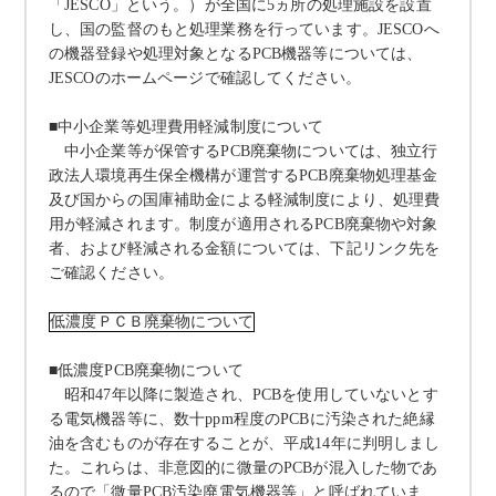
「
JESCO
」という。）が全国に
5
ヵ所の処理施設を設置
し、国の監督のもと処理業務を行っています。
JESCO
へ
の機器登録や処理対象となる
PCB
機器等については、
JESCO
のホームページで確認してください。
■中小企業等処理費用軽減制度について
中小企業等が保管する
PCB
廃棄物については、独立行
政法人環境再生保全機構が運営する
PCB
廃棄物処理基金
及び国からの国庫補助金による軽減制度により、処理費
用が軽減されます。制度が適用される
PCB
廃棄物や対象
者、および軽減される金額については、下記リンク先を
ご確認ください。
低濃度ＰＣＢ廃棄物について
■低濃度
PCB
廃棄物について
昭和
47
年以降に製造され、
PCB
を使用していないとす
る電気機器等に、数十
ppm
程度の
PCB
に汚染された絶縁
油を含むものが存在することが、平成
14
年に判明しまし
た。これらは、非意図的に微量の
PCB
が混入した物であ
るので「微量
PCB
汚染廃電気機器等」と呼ばれていま