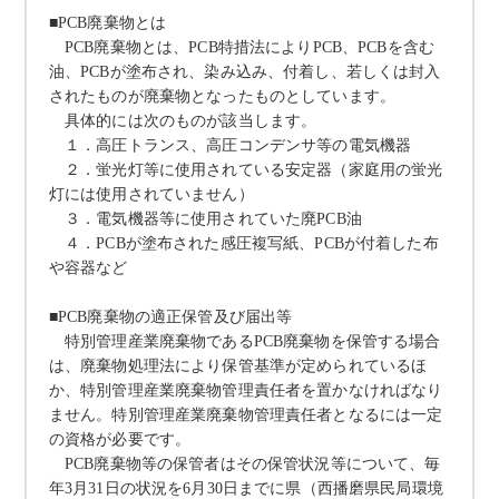
■
PCB
廃棄物とは
PCB
廃棄物とは、
PCB
特措法により
PCB
、
PCB
を含む
油、
PCB
が塗布され、染み込み、付着し、若しくは封入
されたものが廃棄物となったものとしています。
具体的には次のものが該当します。
１．高圧トランス、高圧コンデンサ等の電気機器
２．蛍光灯等に使用されている安定器（家庭用の蛍光
灯には使用されていません）
３．電気機器等に使用されていた廃
PCB
油
４．
PCB
が塗布された感圧複写紙、
PCB
が付着した布
や容器など
■
PCB
廃棄物の適正保管及び届出等
特別管理産業廃棄物である
PCB
廃棄物を保管する場合
は、廃棄物処理法により保管基準が定められているほ
か、特別管理産業廃棄物管理責任者を置かなければなり
ません。特別管理産業廃棄物管理責任者となるには一定
の資格が必要です。
PCB
廃棄物等の保管者はその保管状況等について、毎
年
3
月
31
日の状況を
6
月
30
日までに県（西播磨県民局環境