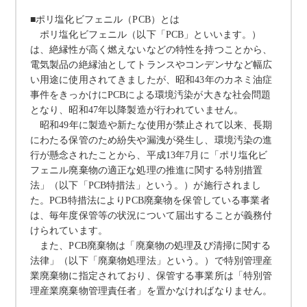
■ポリ塩化ビフェニル（
PCB
）とは
ポリ塩化ビフェニル（以下「
PCB
」といいます。）
は、絶縁性が高く燃えないなどの特性を持つことから、
電気製品の絶縁油としてトランスやコンデンサなど幅広
い用途に使用されてきましたが、昭和
43
年のカネミ油症
事件をきっかけに
PCB
による環境汚染が大きな社会問題
となり、昭和
47
年以降製造が行われていません。
昭和
49
年に製造や新たな使用が禁止されて以来、長期
にわたる保管のため紛失や漏洩が発生し、環境汚染の進
行が懸念されたことから、平成
13
年
7
月に「ポリ塩化ビ
フェニル廃棄物の適正な処理の推進に関する特別措置
法」（以下「
PCB
特措法」という。）が施行されまし
た。
PCB
特措法により
PCB
廃棄物を保管している事業者
は、毎年度保管等の状況について届出することが義務付
けられています。
また、
PCB
廃棄物は「廃棄物の処理及び清掃に関する
法律」（以下「廃棄物処理法」という。）で特別管理産
業廃棄物に指定されており、保管する事業所は「特別管
理産業廃棄物管理責任者」を置かなければなりません。