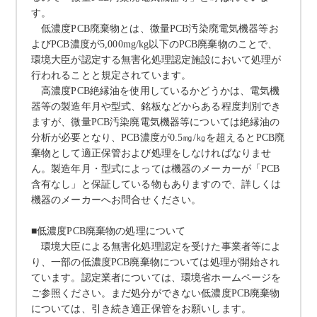
す。
低濃度
PCB
廃棄物とは、微量
PCB
汚染廃電気機器等お
よび
PCB
濃度が
5,000mg/kg
以下の
PCB
廃棄物のことで、
環境大臣が認定する無害化処理認定施設において処理が
行われることと規定されています。
高濃度
PCB
絶縁油を使用しているかどうかは、電気機
器等の製造年月や型式、銘板などからある程度判別でき
ますが、微量
PCB
汚染廃電気機器等については絶縁油の
分析が必要となり、
PCB
濃度が
0.5
㎎
/
㎏を超えると
PCB
廃
棄物として適正保管および処理をしなければなりませ
ん。製造年月・型式によっては機器のメーカーが「
PCB
含有なし」と保証している物もありますので、詳しくは
機器のメーカーへお問合せください。
■低濃度
PCB
廃棄物の処理について
環境大臣による無害化処理認定を受けた事業者等によ
り、一部の低濃度
PCB
廃棄物については処理が開始され
ています。認定業者については、環境省ホームページを
ご参照ください。まだ処分ができない低濃度
PCB
廃棄物
については、引き続き適正保管をお願いします。