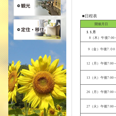
■日程表
観光
開催月日
１１月
8（木）午後7:00
定住・移住
9（金）午後7:０0
12（月）午後7:00
13（火）午後7:00
26（月）午後7:00
27（火）午後7:00