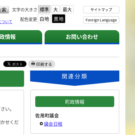
標準
大
最大
文字の大きさ
サイトマップ
白地
黒地
配色変更
Foreign Language
について
政情報
お問い合わせ
印刷する
関連分類
町政情報
ださい。
佐用町議会
聞かせくだ
議会日程