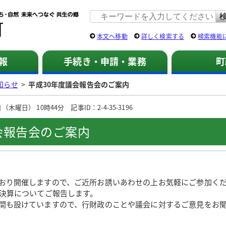
佐用町 公式ホームページ
本文へ移動
詳しく検索する
検索機能
報
手続き・申請・業務
町
知らせ
>
平成30年度議会報告会のご案内
木曜日） 10時44分 記事ID：2-4-35-3196
会報告会のご案内
り開催しますので、ご近所お誘いあわせの上お気軽にご参加く
決算についてご報告します。
も設けていますので、行財政のことや議会に対するご意見をお