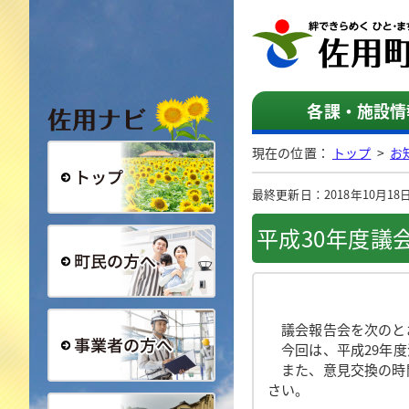
佐用ナビ
各課・施設情
現在の位置：
トップ
>
お
最終更新日：2018年10月18日（
総合トップ
平成30年度議
町民の方へ
議会報告会を次のとお
今回は、平成29年度
また、意見交換の時間
さい。
事業者の方へ