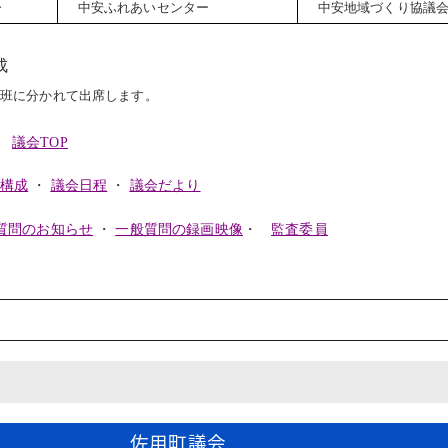
～
中安ふれあいセンター
中安地域づくり協議
成
に分かれて出席します。
議会TOP
構成
・
議会日程
・
議会だより
質問のお知らせ
・
一般質問の録
画
映像
・
監査委員
佐用町議会