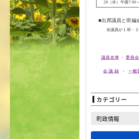
28（水）午後7:00
■出席議員と班編
全議員が１班・２班
議員名簿
・
委員会
会
議
録
・
一般
カテゴリー
町政情報