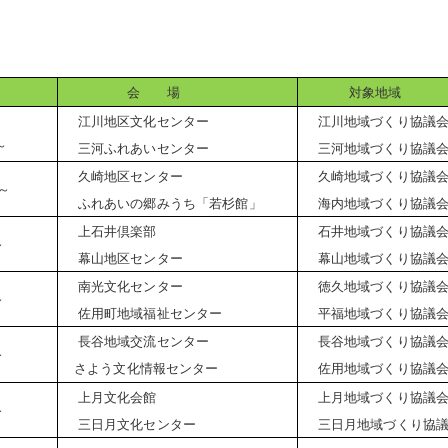
会 場
対象地域
江川地区文化センター
江川地域づくり協議
～
三河ふれあいセンター
三河地域づくり協議
久崎地区センター
久崎地域づくり協議
～
ふれあいの郷みうち「若杉館」
海内地域づくり協議
上石井倶楽部
石井地域づくり協議
～
幕山地区センター
幕山地域づくり協議
南光文化センター
徳久地域づくり協議
～
佐用町地域福祉センター
平福地域づくり協議
長谷地域交流センター
長谷地域づくり協議
～
さよう文化情報センター
佐用地域づくり協議
上月文化会館
上月地域づくり協議
～
三日月文化センター
三日月地域づくり協議