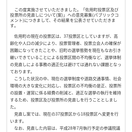
この度実施させていただきました。「佐用町投票区及び
投票所の見直しについて(案)」への意見募集(パブリックコ
メント)につきまして、その結果を公表させていただきま
す。
佐用町の現在の投票区は、37投票区としていますが、高
齢化や人口の減少により、投票管理者、投票立会人の確保が
困難になってきたことや、旧町の選挙態勢を現在もなお引き
継いできていることによる投票区間の不均衡など、選挙体制
の見直しによる事務の適正化は避けては通れない課題となっ
ております。
こうした状況の中、現在の選挙制度や道路交通事情、社会
環境の大きな変化に対応し、投票区の不均衡の是正、投票所
の設置・運営に係る経費の削減と、適正な選挙の執行を維持
するため、投票区及び投票所の見直しを行うこととしまし
た。
見直し案では、現在の37投票区から18投票区へ変更を行
います。
なお、見直した内容は、平成28年7月執行予定の参議院議