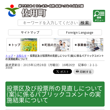
佐用町 公式ホー
サイトマップ
Foreign Language
総合トップ
町民の方へ
事
トップ
>
お知らせ
>
投票区及び投票所の見直しについて(案)に係るパブリックコメント
の実施結果について
最終更新日：2015年12月28日（月曜日） 16時26分 記事ID：2-1-1-
3008
印刷する
投票区及び投票所の見直しについて
(案)に係るパブリックコメントの実
施結果について