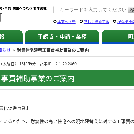
佐用町 公式ホームページ
本文へ移動
詳しく検索する
検索機能
報
手続き・申請・業務
町
知らせ
>
耐震住宅建替工事費補助事業のご案内
曜日） 16時59分 記事ID：2-1-20-2860
工事費補助事業のご案内
震化促進事業】
ているかたへ、耐震性の高い住宅への現地建替えに対する工事費