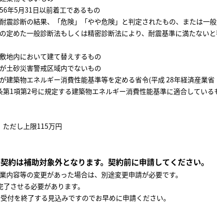
56
年
5
月
31
日以前着工であるもの
耐震診断の結果、「危険」「やや危険」と判定されたもの、
または
一般
の定めた
一般診断法もしくは精密診断法により、耐震基準に満たないと
敷地内において建て替えするもの
が土砂災害警戒区域内でないもの
が建築物エネルギー消費性能基準等を定める省令(平成
28
年経済産業省
第1項第2号に規定する建築物エネルギー消費性能基準に適合している
、ただし上限
115
万円
の契約は補助対象外となります。契約前に申請してください。
業内容等の変更があった場合は、別途変更申請が必要です。
完了させる必要があります。
は受付を終了する見込みですのでお早めに申請ください。