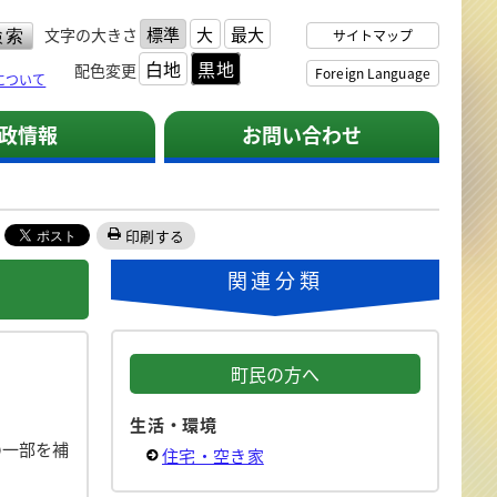
標準
大
最大
文字の大きさ
サイトマップ
白地
黒地
配色変更
Foreign Language
について
政情報
お問い合わせ
印刷する
関連分類
町民の方へ
生活・環境
の一部を補
住宅・空き家