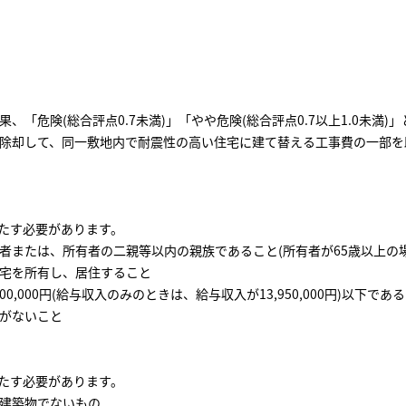
果、「危険(総合評点
0.7
未満)」「やや危険(総合評点
0.7
以上
1.0
未満)」
除却して、同一敷地内で耐震性の高い住宅に建て替える工事費の一部を
たす必要があります。
者または、所有者の二
親等以内の親族であること(所有者が65歳以上の場
宅を所有し、居住すること
00,000
円(給与収入のみのときは、給与収入が
13,950,000
円)以下であ
がないこと
たす必要があります。
建築物でないもの