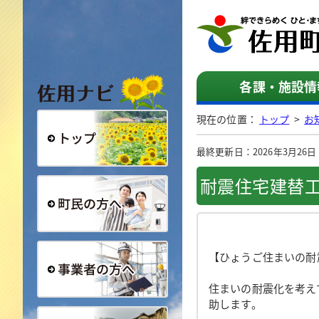
佐用ナビ
各課・施設情
現在の位置：
トップ
>
お
最終更新日：2026年3月26日（木
総合トップ
耐震住宅建替
町民の方へ
【ひょうご住まいの耐
住まいの耐震化を考え
助します。
事業者の方へ