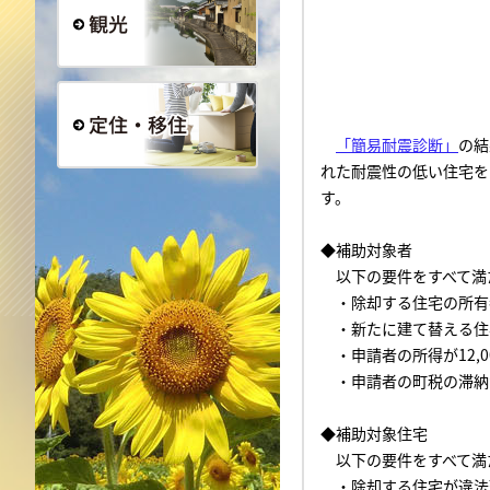
観光
「簡易耐震診断」
の結
れた耐震性の低い住宅を
定住・移住
す。
◆補助対象者
以下の要件をすべて満
・除却する住宅の所有
・新たに建て替える住
・申請者の所得が
12,0
・申請者の町税の滞納
◆補助対象住宅
以下の要件をすべて満
・除却する住宅が違法