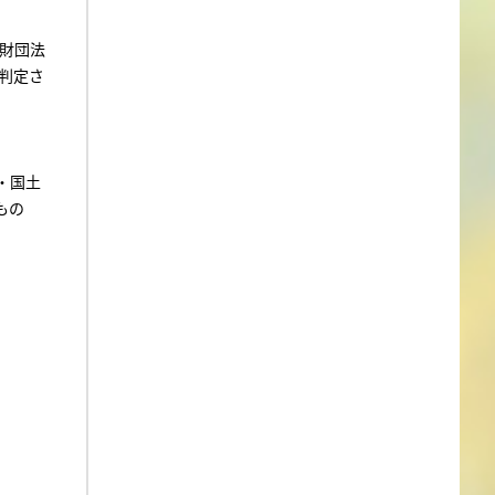
財団法
判定さ
・国土
もの