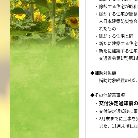
・除却する住宅が昭和
・除却する住宅が簡易
人日本建築防災協会
れたもの
・除却する住宅と同一
・新たに建築する住宅
・新たに建築する住宅
交通省令第1号)第1条
◆補助対象額
補助対象経費の
4/5
◆その他留意事項
交付決定通知前
・
・交付決定通知後に事
・
2月末までに工事を
また、
11月末頃に