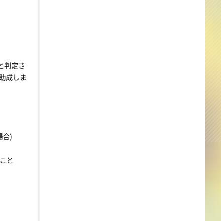
と判定さ
助成しま
合)
ること