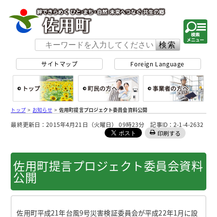
佐用町 公式ホー
サイトマップ
Foreign Language
総合トップ
町民の方へ
事
トップ
>
お知らせ
>
佐用町提言プロジェクト委員会資料公開
最終更新日：2015年4月21日（火曜日） 09時23分 記事ID：2-1-4-2632
印刷する
佐用町提言プロジェクト委員会資料
公開
佐用町平成21年台風9号災害検証委員会が平成22年1月に設