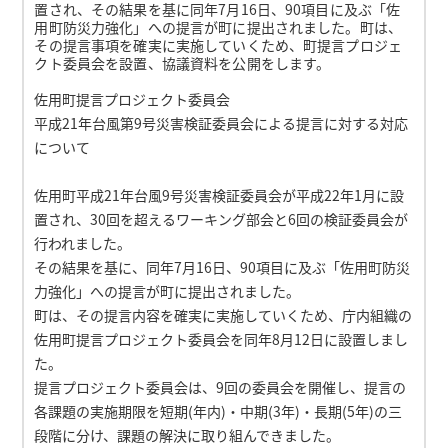
置され、その結果を基に同年7月16日、90項目に及ぶ「佐
用町防災力強化」への提言が町に提出されました。町は、
その提言事項を確実に実施していくため、町提言プロジェ
クト委員会を設置、協議資料を公開をします。
佐用町提言プロジェクト委員会
平成21年台風第9号災害検証委員会による提言に対する対応
について
佐用町平成21年台風9号災害検証委員会が平成22年1月に設
置され、30回を超えるワーキング部会と6回の検証委員会が
行われました。
その結果を基に、同年7月16日、90項目に及ぶ「佐用町防災
力強化」への提言が町に提出されました。
町は、その提言内容を確実に実施していくため、庁内組織の
佐用町提言プロジェクト委員会を同年8月12日に設置しまし
た。
提言プロジェクト委員会は、9回の委員会を開催し、提言の
各課題の実施期限を短期(年内)・中期(3年)・長期(5年)の三
段階に分け、課題の解決に取り組んできました。