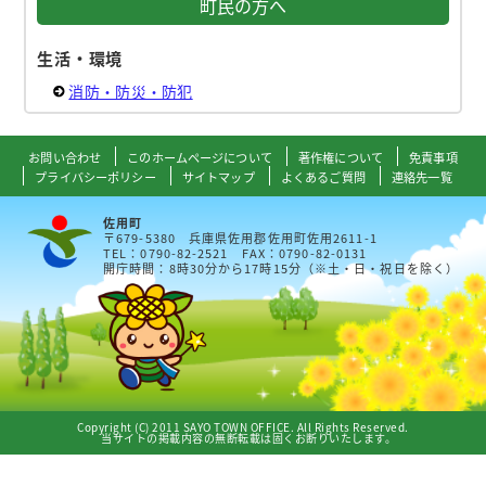
町民の方へ
生活・環境
消防・防災・防犯
お問い合わせ
このホームページについて
著作権について
免責事項
プライバシーポリシー
サイトマップ
よくあるご質問
連絡先一覧
佐用町
〒679-5380 兵庫県佐用郡佐用町佐用2611-1
TEL：0790-82-2521 FAX：0790-82-0131
開庁時間：8時30分から17時15分（※土・日・祝日を除く）
Copyright (C) 2011 SAYO TOWN OFFICE. All Rights Reserved.
当サイトの掲載内容の無断転載は固くお断りいたします。