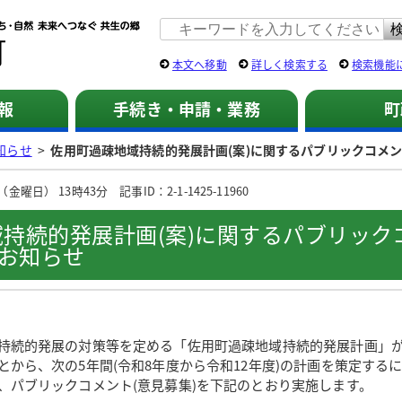
佐用町 公式ホームページ
本文へ移動
詳しく検索する
検索機能
報
手続き・申請・業務
町
知らせ
>
佐用町過疎地域持続的発展計画(案)に関するパブリックコメン
曜日） 13時43分 記事ID：2-1-1425-11960
持続的発展計画(案)に関するパブリック
のお知らせ
続的発展の対策等を定める「佐用町過疎地域持続的発展計画」が
とから、次の5年間(令和8年度から令和12年度)の計画を策定する
、パブリックコメント(意見募集)を下記のとおり実施します。