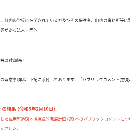
、町内の学校に在学されている方及びその保護者、町内の事務所等に
所等がある法人・団体
展計画(案)
の留意事項は、下記に添付しております、「パブリックコメント(意見
。
結果 (令和8年2月10日)
た佐用町過疎地域持続的発展計画 (案) へのパブリックコメントにつ
んでした。