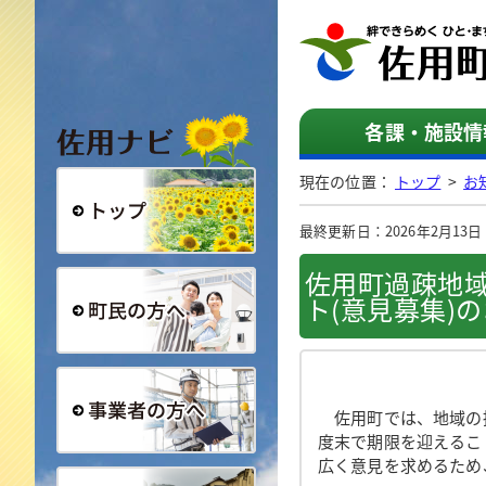
佐用ナビ
各課・施設情
現在の位置：
トップ
>
お
最終更新日：2026年2月13日（金
総合トップ
佐用町過疎地域
ト(意見募集)
町民の方へ
佐用町では、地域の持
度末で期限を迎えるこ
広く意見を求めるため
事業者の方へ