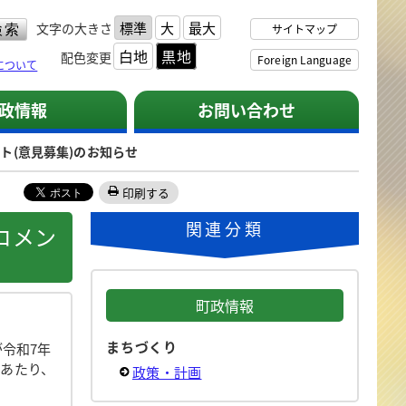
標準
大
最大
文字の大きさ
サイトマップ
白地
黒地
配色変更
Foreign Language
について
政情報
お問い合わせ
ト(意見募集)のお知らせ
印刷する
関連分類
コメン
町政情報
まちづくり
令和7年
にあたり、
政策・計画