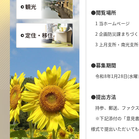
●閲覧場所
観光
1 当ホームページ
2 企画防災課まちづく
3 上月支所・南光支所
定住・移住
●
募集期間
令和8年1月28日(水曜
●提出方法
持参、郵送、ファクス
※下記添付の「意見書
様式で提出いただいて