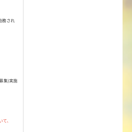
勤務され
募集)実施
いて、