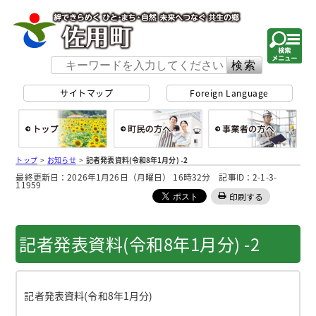
佐用町 公式ホー
サイトマップ
Foreign Language
総合トップ
町民の方へ
事
トップ
>
お知らせ
>
記者発表資料(令和8年1月分) -2
最終更新日：2026年1月26日（月曜日） 16時32分 記事ID：2-1-3-
11959
印刷する
記者発表資料(令和8年1月分) -2
記者発表資料(令和8年1月分)