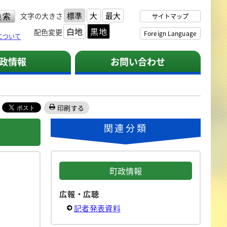
標準
大
最大
文字の大きさ
サイトマップ
白地
黒地
配色変更
Foreign Language
について
政情報
お問い合わせ
印刷する
関連分類
町政情報
広報・広聴
記者発表資料