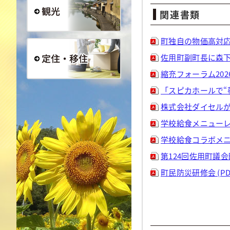
関連書類
観光
町独自の物価高対応事
佐用町副町長に森下守
縮充フォーラム2026 
定住・移住
「スピカホールで“夢
株式会社ダイセルが小
学校給食メニューレシ
学校給食コラボメニュ
第124回佐用町議会
町民防災研修会 (PD