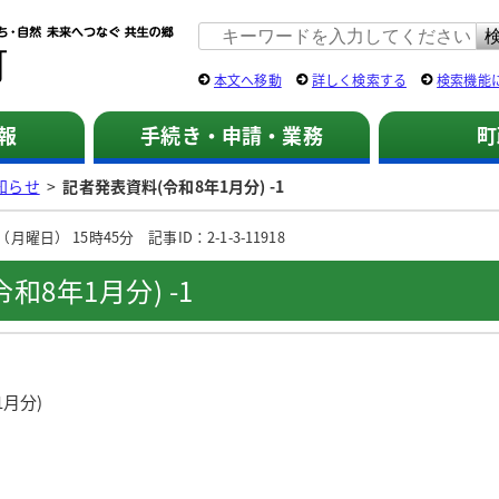
佐用町 公式ホームページ
本文へ移動
詳しく検索する
検索機能
報
手続き・申請・業務
町
知らせ
>
記者発表資料(令和8年1月分) -1
曜日） 15時45分 記事ID：2-1-3-11918
和8年1月分) -1
月分)