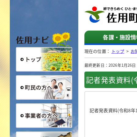
佐用ナビ
各課・施設情
現在の位置：
トップ
>
お
最終更新日：2026年1月26日（月
総合トップ
記者発表資料(令
町民の方へ
記者発表資料(令和8年1
事業者の方へ