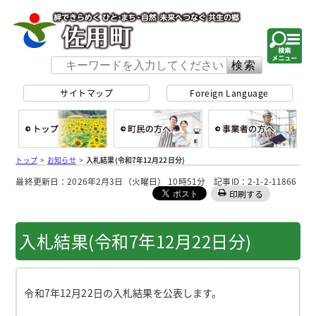
佐用町 公式ホー
サイトマップ
Foreign Language
総合トップ
町民の方へ
事
トップ
>
お知らせ
>
入札結果(令和7年12月22日分)
最終更新日：2026年2月3日（火曜日） 10時51分 記事ID：2-1-2-11866
印刷する
入札結果(令和7年12月22日分)
令和7年12月22日の入札結果を公表します。