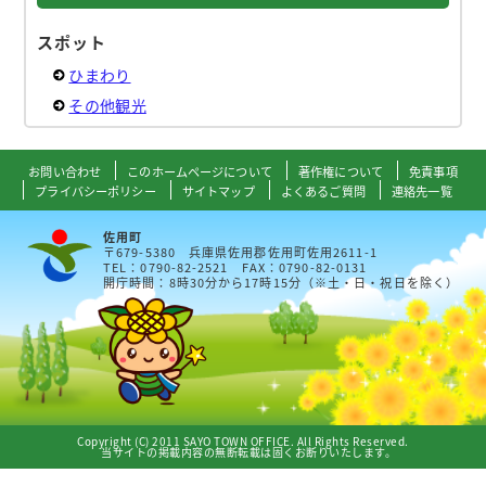
スポット
ひまわり
その他観光
お問い合わせ
このホームページについて
著作権について
免責事項
プライバシーポリシー
サイトマップ
よくあるご質問
連絡先一覧
佐用町
〒679-5380 兵庫県佐用郡佐用町佐用2611-1
TEL：0790-82-2521 FAX：0790-82-0131
開庁時間：8時30分から17時15分（※土・日・祝日を除く）
Copyright (C) 2011 SAYO TOWN OFFICE. All Rights Reserved.
当サイトの掲載内容の無断転載は固くお断りいたします。