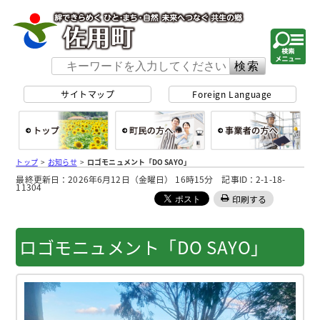
佐用町 公式ホー
サイトマップ
Foreign Language
総合トップ
町民の方へ
事
トップ
>
お知らせ
>
ロゴモニュメント「DO SAYO」
最終更新日：2026年6月12日（金曜日） 16時15分 記事ID：2-1-18-
11304
印刷する
ロゴモニュメント「DO SAYO」