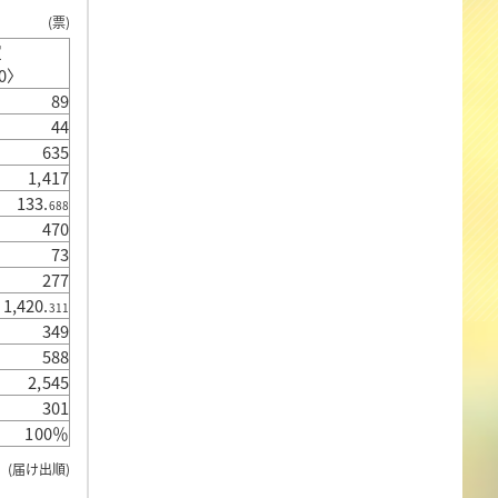
(票)
定
30〉
89
44
635
1,417
133.
688
470
73
277
1,420.
311
349
588
2,545
301
100％
(届け出順)