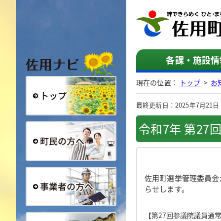
佐用ナビ
各課・施設情
現在の位置：
トップ
>
お
最終更新日：2025年7月21日（月
総合トップ
令和7年 第2
町民の方へ
佐用町選挙管理委員会
らせします。
事業者の方へ
【第27回参議院議員通常