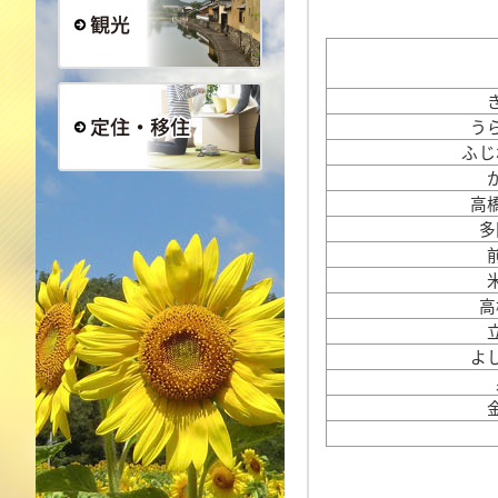
観光
う
ふじ
定住・移住
高
多
高
よ