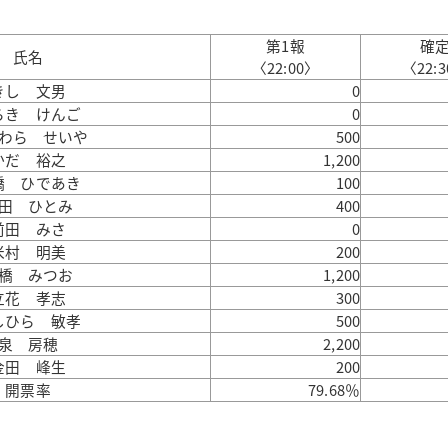
第1報
確
氏名
〈22:00〉
〈22:
きし 文男
0
らき けんご
0
わら せいや
500
かだ 裕之
1,200
橋 ひであき
100
田 ひとみ
400
前田 みさ
0
米村 明美
200
橋 みつお
1,200
立花 孝志
300
しひら 敏孝
500
泉 房穂
2,200
金田 峰生
200
開票率
79.68％