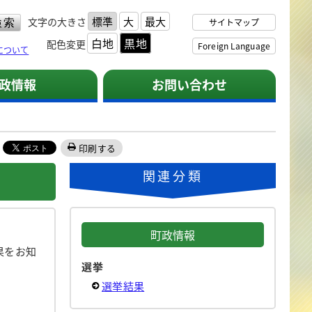
標準
大
最大
文字の大きさ
サイトマップ
白地
黒地
配色変更
Foreign Language
について
政情報
お問い合わせ
印刷する
関連分類
町政情報
果をお知
選挙
選挙結果