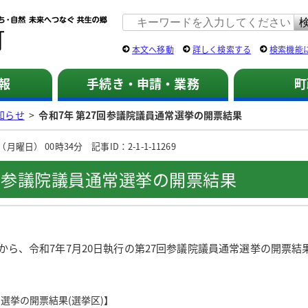
佐用町 公式ホームページ
本文へ移動
詳しく検索する
検索機能
報
手続き・申請・業務
町
知らせ
>
令和7年 第27回参議院議員通常選挙の開票結果
曜日） 00時34分 記事ID：2-1-1-11269
7回参議院議員通常選挙の開票結果
から、令和7年7月20日執行の第27回参議院議員通常選挙の開票結
選挙の開票結果(選挙区)】