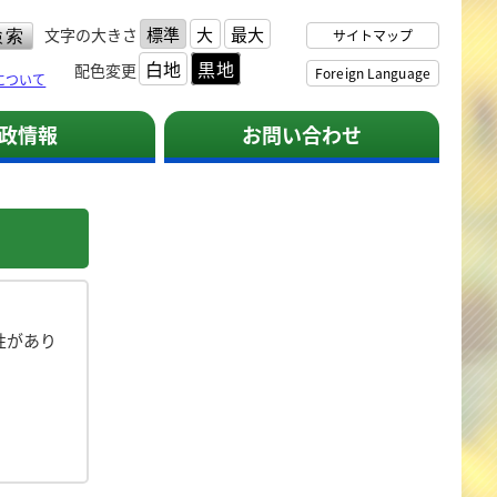
標準
大
最大
文字の大きさ
サイトマップ
白地
黒地
配色変更
Foreign Language
について
政情報
お問い合わせ
性があり