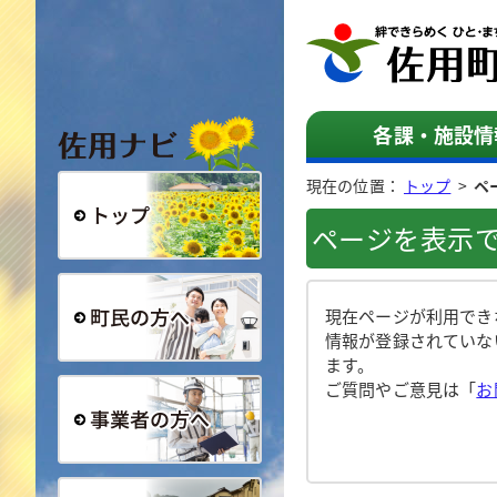
佐用ナビ
各課・施設情
現在の位置：
トップ
>
ペ
ページを表示
総合トップ
現在ページが利用でき
情報が登録されていな
ます。
町民の方へ
ご質問やご意見は「
お
事業者の方へ