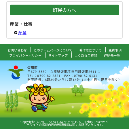
町民の方へ
産業・仕事
産業
お問い合わせ
このホームページについて
著作権について
免責事項
プライバシーポリシー
サイトマップ
よくあるご質問
連絡先一覧
佐用町
〒679-5380 兵庫県佐用郡佐用町佐用2611-1
TEL：0790-82-2521 FAX：0790-82-0131
開庁時間：8時30分から17時15分（※土・日・祝日を除く）
Copyright (C) 2011 SAYO TOWN OFFICE. All Rights Reserved.
当サイトの掲載内容の無断転載は固くお断りいたします。