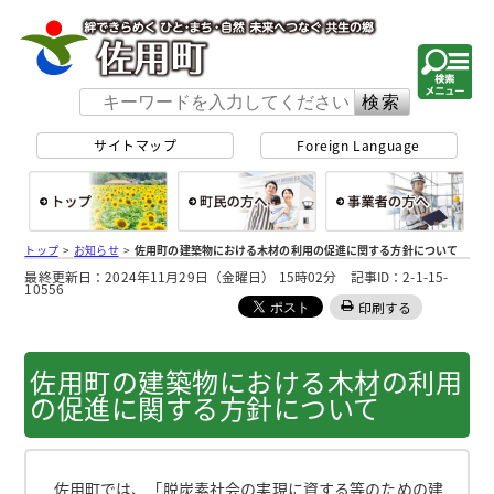
佐用町 公式ホー
サイトマップ
Foreign Language
総合トップ
町民の方へ
事
トップ
>
お知らせ
>
佐用町の建築物における木材の利用の促進に関する方針について
最終更新日：2024年11月29日（金曜日） 15時02分 記事ID：2-1-15-
10556
印刷する
佐用町の建築物における木材の利用
の促進に関する方針について
佐用町では、「脱炭素社会の実現に資する等のための建