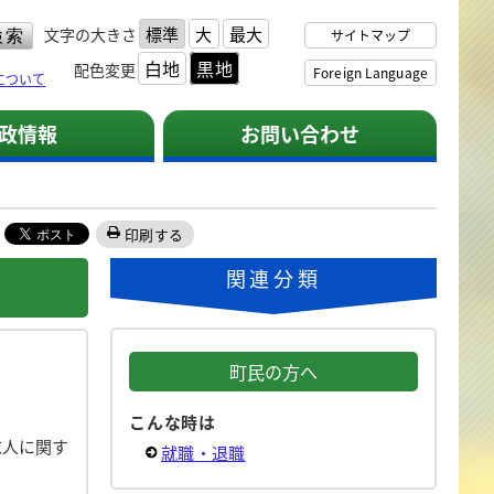
標準
大
最大
文字の大きさ
サイトマップ
白地
黒地
配色変更
Foreign Language
について
政情報
お問い合わせ
印刷する
関連分類
町民の方へ
こんな時は
求人に関す
就職・退職