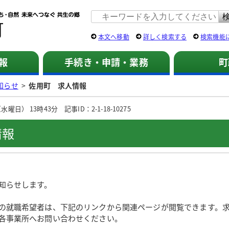
佐用町 公式ホームページ
本文へ移動
詳しく検索する
検索機能
報
手続き・申請・業務
町
知らせ
>
佐用町 求人情報
日） 13時43分 記事ID：2-1-18-10275
情報
知らせします。
の就職希望者は、下記のリンクから関連ページが閲覧できます。
各事業所へお問い合わせください。