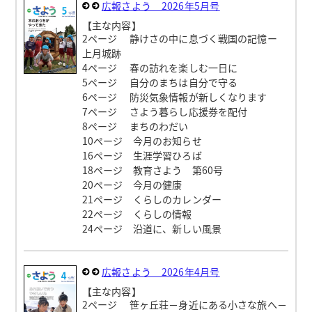
広報さよう 2026年5月号
【主な内容】
2ページ 静けさの中に息づく戦国の記憶ー
上月城跡
4ページ 春の訪れを楽しむ一日に
5ページ 自分のまちは自分で守る
6ページ 防災気象情報が新しくなります
7ページ さよう暮らし応援券を配付
8ページ まちのわだい
10ページ 今月のお知らせ
16ページ 生涯学習ひろば
18ページ 教育さよう 第60号
20ページ 今月の健康
21ページ くらしのカレンダー
22ページ くらしの情報
24ページ 沿道に、新しい風景
広報さよう 2026年4月号
【主な内容】
2ページ 笹ヶ丘荘－身近にある小さな旅へ－