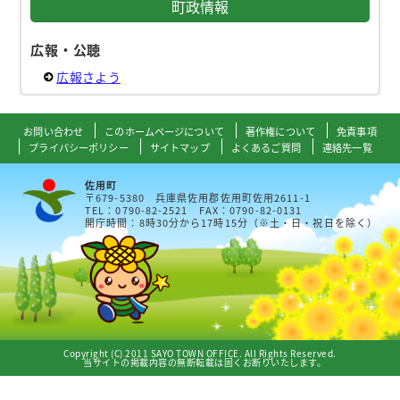
町政情報
広報・公聴
広報さよう
お問い合わせ
このホームページについて
著作権について
免責事項
プライバシーポリシー
サイトマップ
よくあるご質問
連絡先一覧
佐用町
〒679-5380 兵庫県佐用郡佐用町佐用2611-1
TEL：0790-82-2521 FAX：0790-82-0131
開庁時間：8時30分から17時15分（※土・日・祝日を除く）
Copyright (C) 2011 SAYO TOWN OFFICE. All Rights Reserved.
当サイトの掲載内容の無断転載は固くお断りいたします。