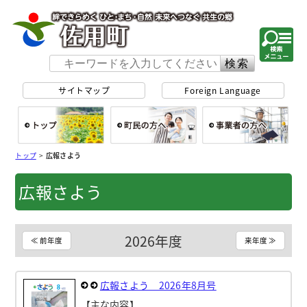
佐用町 公式ホー
サイトマップ
Foreign Language
総合トップ
町民の方へ
事
トップ
>
広報さよう
広報さよう
2026年度
≪ 前年度
来年度 ≫
広報さよう 2026年8月号
【主な内容】