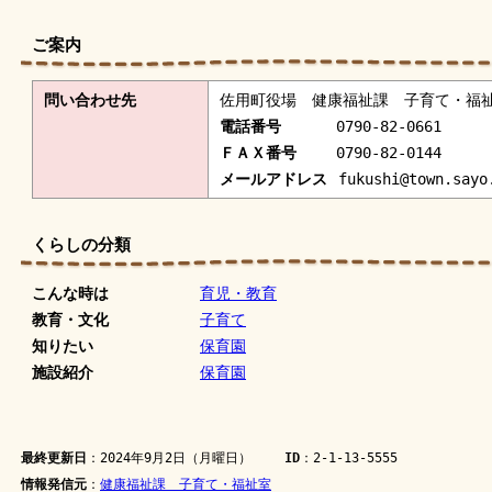
ご案内
問い合わせ先
佐用町役場 健康福祉課 子育て・福
電話番号
0790-82-0661
ＦＡＸ番号
0790-82-0144
メールアドレス
fukushi@town.sayo
くらしの分類
こんな時は
育児・教育
教育・文化
子育て
知りたい
保育園
施設紹介
保育園
最終更新日
：2024年9月2日（月曜日）
ID
：2-1-13-5555
情報発信元
：
健康福祉課 子育て・福祉室