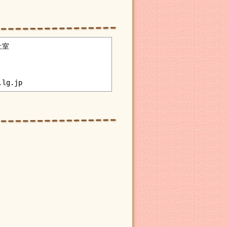
祉室
.lg.jp