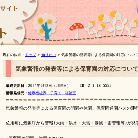
現在の位置：
トップ
>
知りたい
>
気象警報の発表等による保育園の対応につい
気象警報の発表等による保育園の対応につい
最終更新日
：2024年9月2日（月曜日）
ID
：2-1-13-5555
情報発信元
：
健康福祉課 子育て・福祉室
気象警報の発表等による保育園の開園や休園、保育園通園バスの運
佐用町に気象庁から警報(大雨・洪水・大雪・暴風・雷警報等)が発