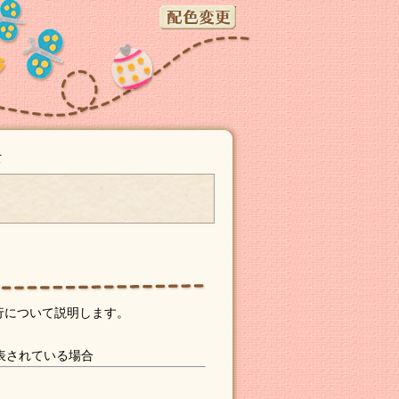
て
て
行について説明します。
表されている場合