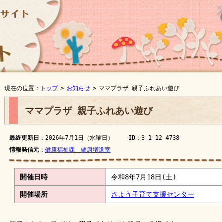
現在の位置：
トップ
>
お知らせ
>
ママプラザ 親子ふれあい遊び
ママプラザ 親子ふれあい遊び
最終更新日
：2026年7月1日（水曜日）
ID
：3-1-12-4738
情報発信元
：
健康福祉課 健康増進室
開催日時
令和8年7月18日(土)
開催場所
さよう子育て支援センター