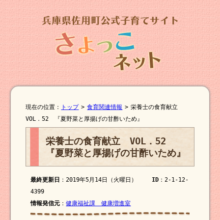
現在の位置：
トップ
>
食育関連情報
>
栄養士の食育献立
VOL．52 『夏野菜と厚揚げの甘酢いため』
栄養士の食育献立 VOL．52
『夏野菜と厚揚げの甘酢いため』
最終更新日
：2019年5月14日（火曜日）
ID
：2-1-12-
4399
情報発信元
：
健康福祉課 健康増進室