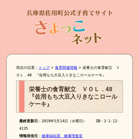
現在の位置：
トップ
>
食育関連情報
>
栄養士の食育献立 Ｖ
ＯＬ．48 『佐用もち大豆入りきなこロールケーキ』
栄養士の食育献立 ＶＯＬ．48
『佐用もち大豆入りきなこロール
ケーキ』
最終更新日
：2019年5月14日（火曜日）
ID
：2-1-12-
4135
情報発信元
：
健康福祉課 健康増進室