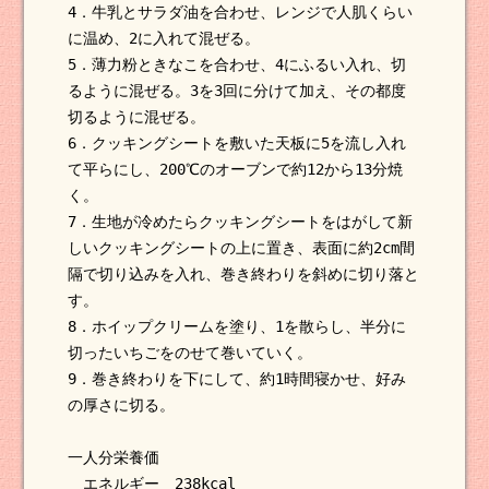
4．牛乳とサラダ油を合わせ、レンジで人肌くらい
に温め、2に入れて混ぜる。
5．薄力粉ときなこを合わせ、4にふるい入れ、切
るように混ぜる。3を3回に分けて加え、その都度
切るように混ぜる。
6．クッキングシートを敷いた天板に5を流し入れ
て平らにし、200℃のオーブンで約12から13分焼
く。
7．生地が冷めたらクッキングシートをはがして新
しいクッキングシートの上に置き、表面に約2cm間
隔で切り込みを入れ、巻き終わりを斜めに切り落と
す。
8．ホイップクリームを塗り、1を散らし、半分に
切ったいちごをのせて巻いていく。
9．巻き終わりを下にして、約1時間寝かせ、好み
の厚さに切る。
一人分栄養価
エネルギー 238kcal