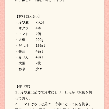
【材料(2人分)】
・冷や麦 2人分
・オクラ 4本
・トマト 2個
・大根 200g
・だし汁 160ml
・醤油 40ml
・みりん 40ml
・大葉 2枚
・ねぎ 少々
【作り方】
1．冷や麦は茹でて冷水にとり、しっかり水気を切
っておく。
2．トマトはさっと茹で、冷水にとって皮を剥き、