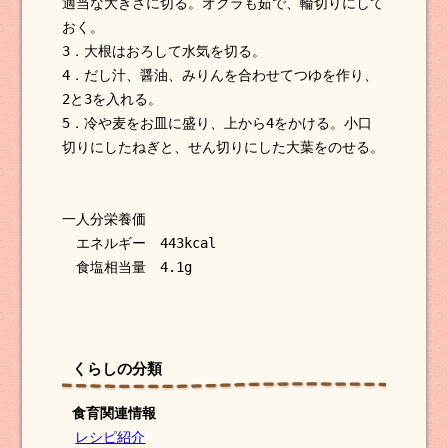
適当な大きさに切る。オクラも茹で、輪切りにして
おく。
3．大根はおろして水気を切る。
4．だし汁、醤油、みりんを合わせてつゆを作り、
2と3を入れる。
5．冷や麦をお皿に盛り、上から4をかける。小口
切りにしたねぎと、せん切りにした大葉をのせる。
一人分栄養価
エネルギー 443kcal
食塩相当量 4.1g
くらしの分類
食育関連情報
レシピ紹介