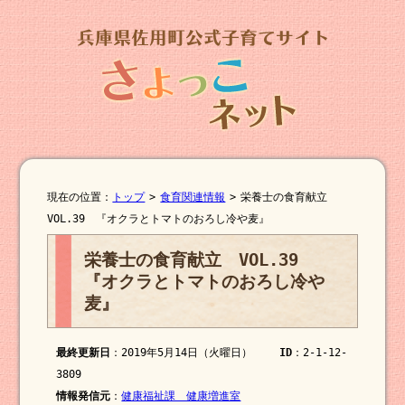
現在の位置：
トップ
>
食育関連情報
>
栄養士の食育献立
VOL.39 『オクラとトマトのおろし冷や麦』
栄養士の食育献立 VOL.39
『オクラとトマトのおろし冷や
麦』
最終更新日
：2019年5月14日（火曜日）
ID
：2-1-12-
3809
情報発信元
：
健康福祉課 健康増進室