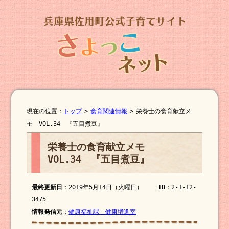
現在の位置：
トップ
>
食育関連情報
>
栄養士の食育献立メ
モ VOL.34 『五目煮豆』
栄養士の食育献立メモ
VOL.34 『五目煮豆』
最終更新日
：2019年5月14日（火曜日）
ID
：2-1-12-
3475
情報発信元
：
健康福祉課 健康増進室