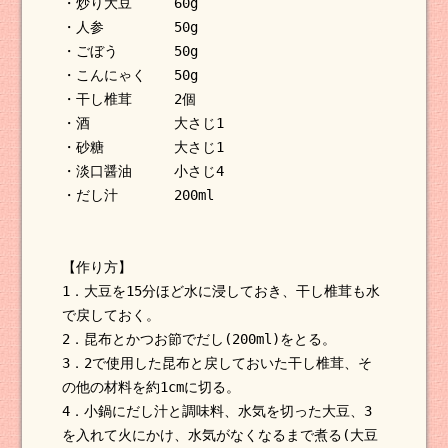
・炒り大豆 60g
・人参 50g
・ごぼう 50g
・こんにゃく 50g
・干し椎茸 2個
・酒 大さじ1
・砂糖 大さじ1
・淡口醤油 小さじ4
・だし汁 200ml
【作り方】
1．大豆を15分ほど水に浸しておき、干し椎茸も水
で戻しておく。
2．昆布とかつお節でだし(200ml)をとる。
3．2で使用した昆布と戻しておいた干し椎茸、そ
の他の材料を約1cmに切る。
4．小鍋にだし汁と調味料、水気を切った大豆、3
を入れて火にかけ、水気がなくなるまで煮る(大豆