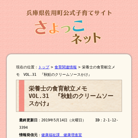
現在の位置：
トップ
>
食育関連情報
>
栄養士の食育献立メ
モ VOL.31 『秋鮭のクリームソースかけ』
栄養士の食育献立メモ
VOL.31 『秋鮭のクリームソー
スかけ』
最終更新日
：2019年5月14日（火曜日）
ID
：2-1-12-
3394
情報発信元
：
健康福祉課 健康増進室