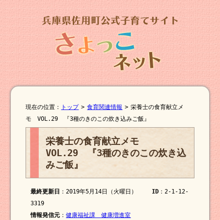
現在の位置：
トップ
>
食育関連情報
>
栄養士の食育献立メ
モ VOL.29 『3種のきのこの炊き込みご飯』
栄養士の食育献立メモ
VOL.29 『3種のきのこの炊き込
みご飯』
最終更新日
：2019年5月14日（火曜日）
ID
：2-1-12-
3319
情報発信元
：
健康福祉課 健康増進室