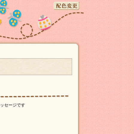
ッセージです
」