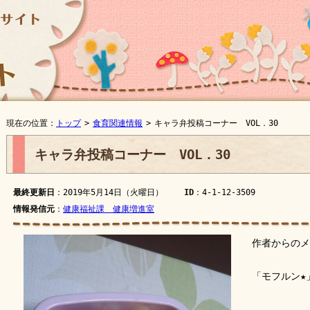
現在の位置：
トップ
>
食育関連情報
>
キャラ弁投稿コーナー VOL．30
キャラ弁投稿コーナー VOL．30
最終更新日
：2019年5月14日（火曜日）
ID
：4-1-12-3509
情報発信元
：
健康福祉課 健康増進室
作者からのメ
「モフルン★