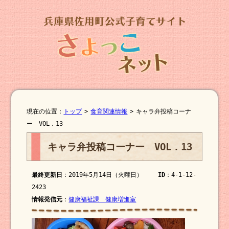
現在の位置：
トップ
>
食育関連情報
>
キャラ弁投稿コーナ
ー VOL．13
キャラ弁投稿コーナー VOL．13
最終更新日
：2019年5月14日（火曜日）
ID
：4-1-12-
2423
情報発信元
：
健康福祉課 健康増進室