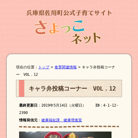
現在の位置：
トップ
>
食育関連情報
>
キャラ弁投稿コーナ
ー VOL．12
キャラ弁投稿コーナー VOL．12
最終更新日
：2019年5月14日（火曜日）
ID
：4-1-12-
2390
情報発信元
：
健康福祉課 健康増進室