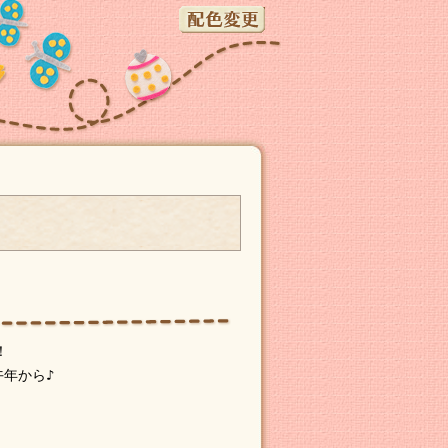
！
午年から♪