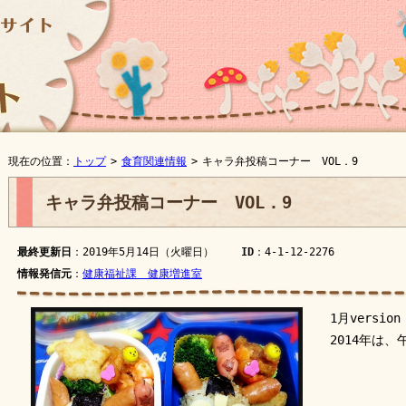
現在の位置：
トップ
>
食育関連情報
>
キャラ弁投稿コーナー VOL．9
キャラ弁投稿コーナー VOL．9
最終更新日
：2019年5月14日（火曜日）
ID
：4-1-12-2276
情報発信元
：
健康福祉課 健康増進室
1月version
2014年は、