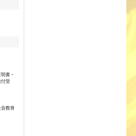
証明書・
給付受
社会教育