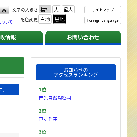
標準
大
最大
文字の大きさ
サイトマップ
白地
黒地
配色変更
Foreign Language
について
政情報
お問い合わせ
お知らせの
アクセスランキング
す。
1位
南光自然観察村
2位
笹ヶ丘荘
3位