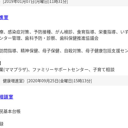
019年01月07日(月曜日)11時31分]
進室
療、感染症対策、予防接種、がん検診、食育指導、栄養指導、い
ンター管理、歯科予防・診察、歯科保健推進協議会
訪問指導、精神保健、母子保健、自殺対策、母子健康包括支援セ
談
】
業(ママプラザ)、ファミリーサポートセンター、子育て相談
康増進室）[2020年09月25日(金曜日)15時13分]
相談室
民基本台帳
録