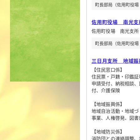
町長部局（佐用町役場 上
佐用町役場 南光支
佐用町役場 南光支所
町長部局（佐用町役場 南
三日月支所 地域振
【住民窓口係】
住民票・戸籍・印鑑証
申請受付、納税相談、
付、介護保険
【地域振興係】
地域自治活動・地域づ
事業、人権啓発、図書
【地域防災係】
消防団との連絡調整、