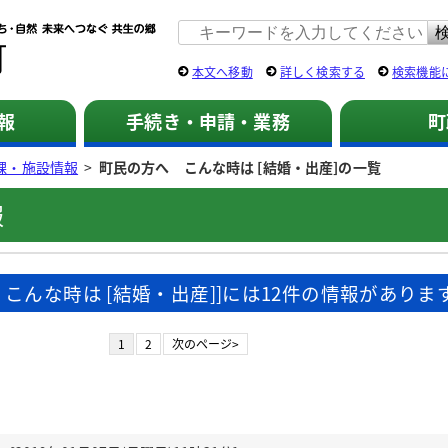
佐用町 公式ホームページ
本文へ移動
詳しく検索する
検索機能
報
手続き・申請・業務
町
課・施設情報
>
町民の方へ こんな時は [結婚・出産]の一覧
報
 こんな時は [結婚・出産]]には12件の情報がありま
1
2
次のページ>