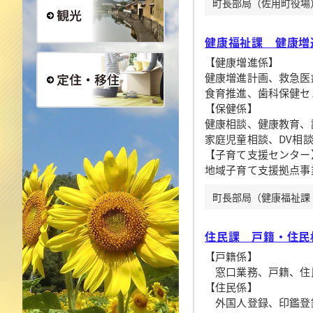
町長部局（佐用町役場）[2
健康福祉課 健康増
観光
【健康増進係】
健康増進計画、救急医
食育推進、歯科保健セ
【保健係】
定住・移住
健康相談、健康教育、
家庭児童相談、DV相
【子育て支援センター
地域子育て支援拠点事
町長部局（健康福祉課 健
住民課 戸籍・住民
【戸籍係】
窓口業務、戸籍、住
【住民係】
外国人登録、印鑑登