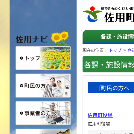
佐用ナビ
各課・施設情
現在の位置：
トップ
>
各
各課・施設情
総合トップ
[町民の方へ
町民の方へ
佐用町役場
佐用町役場
事業者の方へ