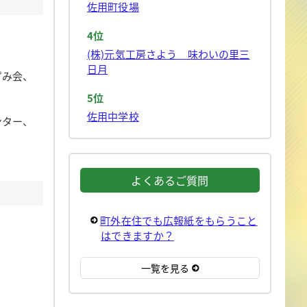
佐用町役場
4位
(株)元気工房さよう 味わいの里三
日月
ずみ会、
5位
佐用中学校
ンター、
よくあるご質問
町外在住でも広報紙をもらうこと
はできますか？
一覧を見る