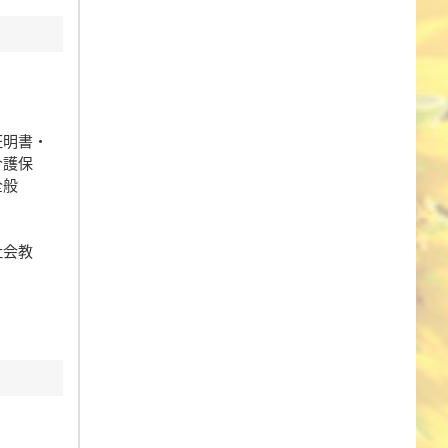
証明書・
介護保
全般
社会教