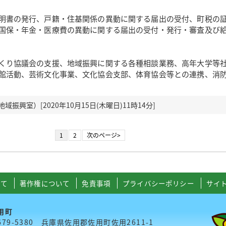
明書の発行、戸籍・住基関係の異動に関する届出の受付、町税の
国保・年金・医療費の異動に関する届出の受付・発行・審査及び
くり協議会の支援、地域振興に関する各種相談業務、高年大学等
館活動、芸術文化事業、文化協会支部、体育協会等との連携、消
振興室）[2020年10月15日(木曜日)11時14分]
1
2
次のページ>
いて
著作権について
免責事項
プライバシーポリシー
サイ
用町
679-5380 兵庫県佐用郡佐用町佐用2611-1