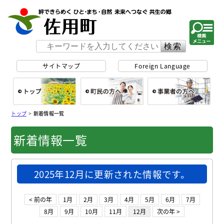
佐用町 公式ホー
サイトマップ
Foreign Language
総合トップ
町民の方へ
事
トップ
>
新着情報一覧
新着情報一覧
2025年12月に更新された情報です。
< 前の年
1月
2月
3月
4月
5月
6月
7月
8月
9月
10月
11月
12月
次の年 >