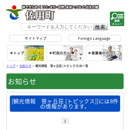
佐用町 公式ホー
サイトマップ
Foreign Language
総合トップ
町民の方へ
事
トップ
>
お知らせ
>
観光情報 笹ヶ丘荘 [トピックス]の一覧
お知らせ
[観光情報 笹ヶ丘荘 [トピックス]]には8件
の情報があります。
1